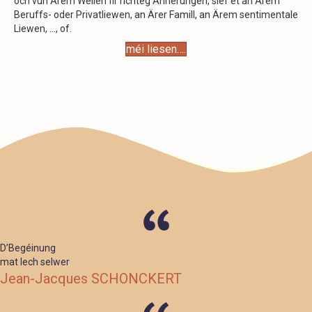
och vun Ärem Wëllen fir richteg Ännerungen, sief et an Ärem
Beruffs- oder Privatliewen, an Ärer Famill, an Ärem sentimentale
Liewen, ..., of.
méi liesen….
D’Begéinung
mat Iech selwer
Jean-Jacques SCHONCKERT