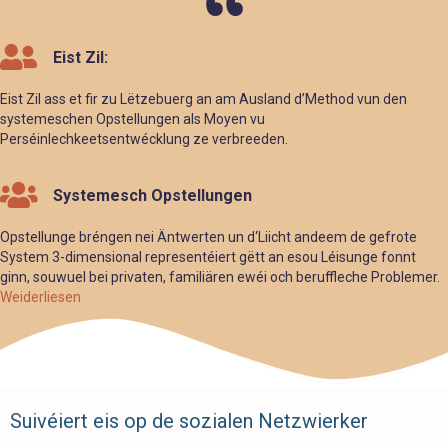
Eist Zil:
Eist Zil ass et fir zu Lëtzebuerg an am Ausland d’Method vun den
systemeschen Opstellungen als Moyen vu
Perséinlechkeetsentwécklung ze verbreeden.
Systemesch Opstellungen
Opstellunge bréngen nei Äntwerten un d‘Liicht andeem de gefrote
System 3-dimensional representéiert gëtt an esou Léisunge fonnt
ginn, souwuel bei privaten, familiären ewéi och beruffleche Problemer.
Weiderliesen
Suivéiert eis op de sozialen Netzwierker