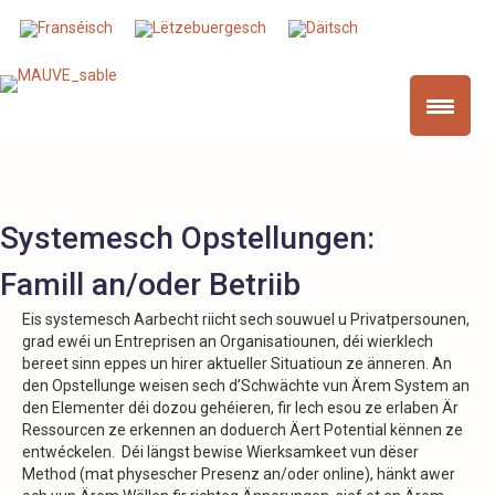
Systemesch Opstellungen:
Famill an/oder Betriib
Eis systemesch Aarbecht riicht sech souwuel u Privatpersounen,
grad ewéi un Entreprisen an Organisatiounen, déi wierklech
bereet sinn eppes un hirer aktueller Situatioun ze änneren. An
den Opstellunge weisen sech d’Schwächte vun Ärem System an
den Elementer déi dozou gehéieren, fir Iech esou ze erlaben Är
Ressourcen ze erkennen an doduerch Äert Potential kënnen ze
entwéckelen. Déi längst bewise Wierksamkeet vun dëser
Method (mat physescher Presenz an/oder online), hänkt awer